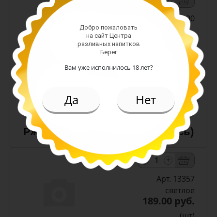
Арт. 10990
Добро пожаловать
на сайт Центра
разливных напитков
темное
Берег
Алк: 5%
Вам уже исполнилось 18 лет?
Плотность: 11.6%
186.00 руб.
Да
Нет
(шт)
Пиво Лидское Жигулевское
Ржаное 5,0% с/т 0,5 л (Беларусь)
-
+
Арт. 13357
светлое
189.00 руб.
(шт)