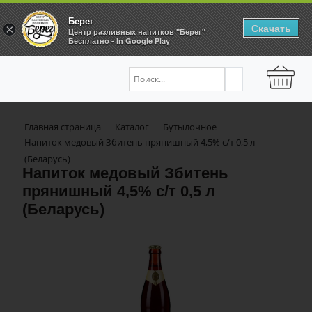
Берег
Скачать
×
Центр разливных напитков "Берег"
Бесплатно - In Google Play
Главная страница
Каталог
Бутылочное
Напиток медовый Збитень прянишный 4,5% с/т 0,5 л
(Беларусь)
Напиток медовый Збитень
прянишный 4,5% с/т 0,5 л
(Беларусь)