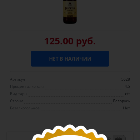
125.00 руб.
НЕТ В НАЛИЧИИ
Артикул
5628
Процент алкоголя
4.5
Вид тары
с/т
Страна
Беларусь
Безалкогольное
Нет
-
+