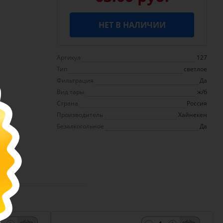
НЕТ В НАЛИЧИИ
Артикул
127
Тип
светлое
Фильтрация
Да
Вид тары
ж/б
Страна
Россия
Производитель
Хайнекен
Безалкогольное
Да