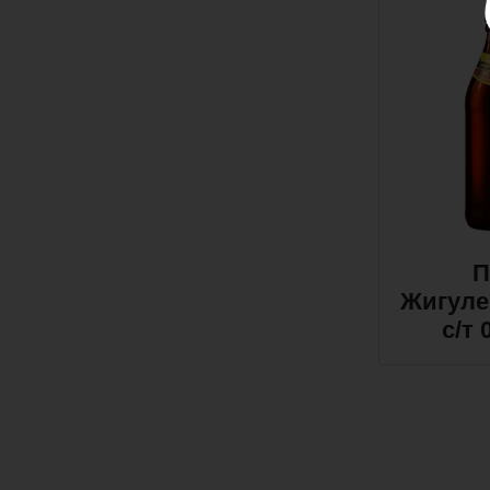
П
Жигуле
с/т 