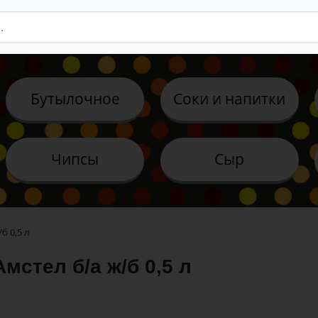
Бутылочное
Соки и напитки
Чипсы
Сыр
б 0,5 л
мстел б/а ж/б 0,5 л