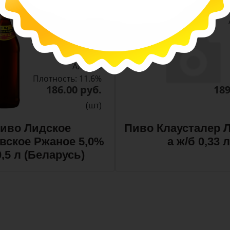
-
-
+
Арт. 10990
темное
Алк: 5%
Плотность: 11.6%
186.00 руб.
189
(шт)
иво Лидское
Пиво Клаусталер Л
вское Ржаное 5,0%
а ж/б 0,33 л
0,5 л (Беларусь)