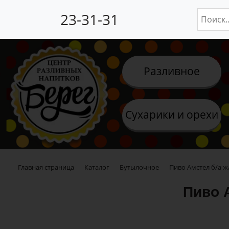
23-31-31
Разливное
Сухарики и орехи
Главная страница
Каталог
Бутылочное
Пиво Амстел б/а ж/
Пиво А