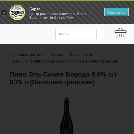
Берег
Скачать
×
Центр разливных напитков "Берег"
Бесплатно - In Google Play
Главная страница
Каталог
Бутылочное
Пиво Эль Синяя Борода 8,0% с/т 0,75 л (Василеостровская)
Пиво Эль Синяя Борода 8,0% с/т
0,75 л (Василеостровская)