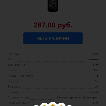
287.00 руб.
НЕТ В НАЛИЧИИ
Артикул
4621
Тип
темное
Фильтрация
Нет
Стиль
Эль
Процент алкоголя
8
Плотность
17
Вид тары
с/т
Страна
Россия
Производитель
Василеостровская пивоварня
Безалкогольное
Нет