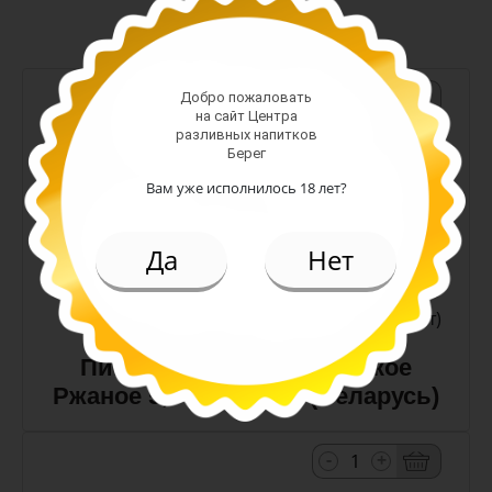
-
+
Добро пожаловать
на сайт Центра
разливных напитков
Арт. 10990
Берег
Вам уже исполнилось 18 лет?
темное
Алк: 5%
Да
Нет
Плотность: 11.6%
186.00 руб.
(шт)
Пиво Лидское Жигулевское
Ржаное 5,0% с/т 0,5 л (Беларусь)
-
+