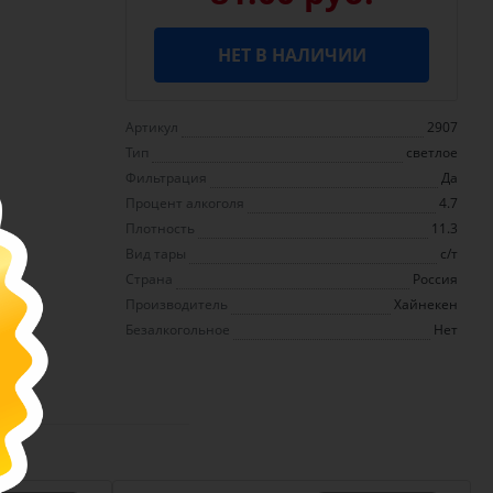
НЕТ В НАЛИЧИИ
Артикул
2907
Тип
светлое
Фильтрация
Да
Процент алкоголя
4.7
Плотность
11.3
Вид тары
с/т
Страна
Россия
Производитель
Хайнекен
Безалкогольное
Нет