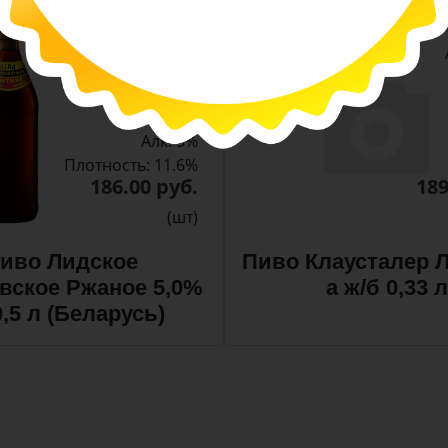
-
-
+
Арт. 10990
темное
Алк: 5%
Плотность: 11.6%
186.00 руб.
189
(шт)
иво Лидское
Пиво Клаусталер Л
вское Ржаное 5,0%
а ж/б 0,33 л
0,5 л (Беларусь)