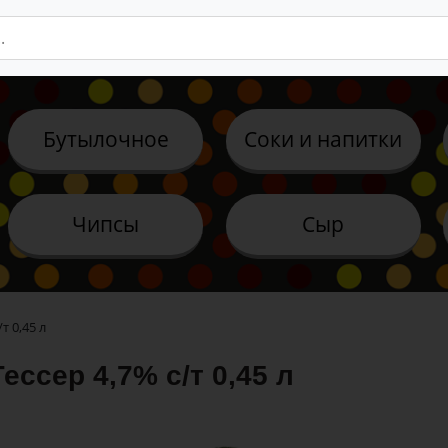
Бутылочное
Соки и напитки
Чипсы
Сыр
т 0,45 л
ессер 4,7% с/т 0,45 л