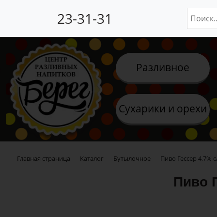
23-31-31
Разливное
Сухарики и орехи
Главная страница
Каталог
Бутылочное
Пиво Гессер 4,7% с/
Пиво Г