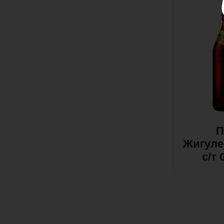
П
Жигуле
с/т 