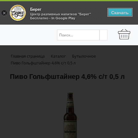
Берег
Скачать
×
Центр разливных напитков "Берег"
Бесплатно - In Google Play
Главная страница
Каталог
Бутылочное
Пиво Гольфштайнер 4,6% с/т 0,5 л
Пиво Гольфштайнер 4,6% с/т 0,5 л