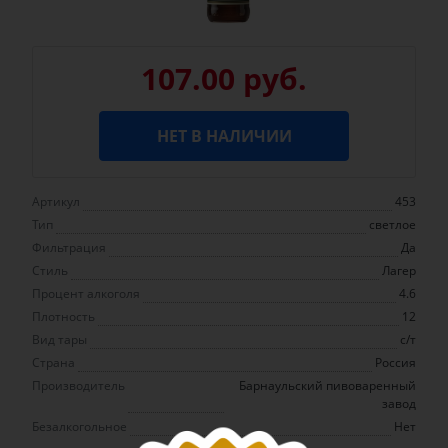
107.00 руб.
НЕТ В НАЛИЧИИ
Артикул
453
Тип
светлое
Фильтрация
Да
Стиль
Лагер
Процент алкоголя
4.6
Плотность
12
Вид тары
с/т
Страна
Россия
Производитель
Барнаульский пивоваренный
завод
Безалкогольное
Нет