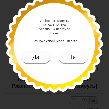
-
+
Добро пожаловать
на сайт Центра
Арт. 10990
разливных напитков
Берег
Вам уже исполнилось 18 лет?
темное
Алк: 5%
Да
Нет
Плотность: 11.6%
186.00 руб.
(шт)
Пиво Лидское Жигулевское
Ржаное 5,0% с/т 0,5 л (Беларусь)
-
+