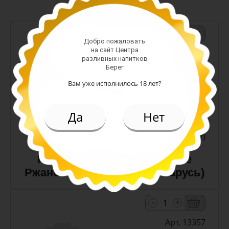
-
+
Добро пожаловать
на сайт Центра
Арт. 10990
разливных напитков
Берег
Вам уже исполнилось 18 лет?
темное
Алк: 5%
Плотность: 11.6%
Да
Нет
186.00 руб.
(шт)
Пиво Лидское Жигулевское
Ржаное 5,0% с/т 0,5 л (Беларусь)
-
+
Арт. 13357