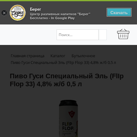
Берег
Скачать
×
Центр разливных напитков "Берег"
Бесплатно - In Google Play
Главная страница
Каталог
Бутылочное
Пиво Гуси Специальный Эль (FlIp Flop 33) 4,8% ж/б 0,5 л
Пиво Гуси Специальный Эль (FlIp
Flop 33) 4,8% ж/б 0,5 л