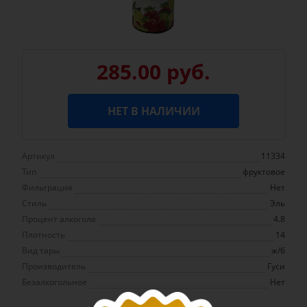
285.00 руб.
НЕТ В НАЛИЧИИ
Артикул
11334
Тип
фруктовое
Фильтрация
Нет
Стиль
Эль
Процент алкоголя
4.8
Плотность
14
Вид тары
ж/б
Производитель
Гуси
Безалкогольное
Нет