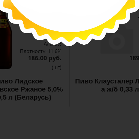
-
-
+
Арт. 10990
темное
Алк: 5%
Плотность: 11.6%
186.00 руб.
189
(шт)
иво Лидское
Пиво Клаусталер Л
вское Ржаное 5,0%
а ж/б 0,33 л
0,5 л (Беларусь)