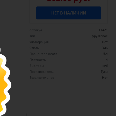
НЕТ В НАЛИЧИИ
Артикул
11421
Тип
фруктовое
Фильтрация
Нет
Стиль
Эль
Процент алкоголя
5.4
Плотность
14
Вид тары
ж/б
Производитель
Гуси
Безалкогольное
Нет