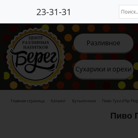
23-31-31
Разливное
Сухарики и орехи
Главная страница
Каталог
Бутылочное
Пиво Гуси (Flip Flop
Пиво Г