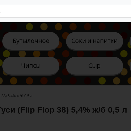
Бутылочное
Соки и напитки
Чипсы
Сыр
 38) 5,4% ж/б 0,5 л
уси (Flip Flop 38) 5,4% ж/б 0,5 л