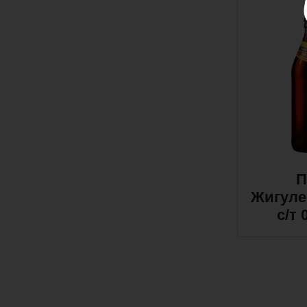
П
Жигуле
с/т 