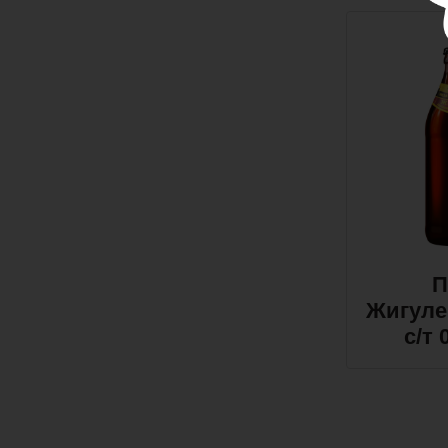
П
Жигуле
с/т 