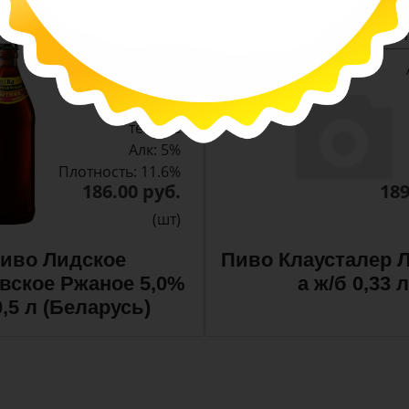
-
-
+
Арт. 10990
темное
Алк: 5%
Плотность: 11.6%
186.00 руб.
189
(шт)
иво Лидское
Пиво Клаусталер Л
вское Ржаное 5,0%
а ж/б 0,33 л
0,5 л (Беларусь)