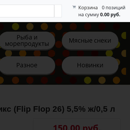
Корзина
0 позиций
на сумму
0.00 руб.
Рыба и
Мясные снеки
морепродукты
Разное
Новинки
 (Flip Flop 26) 5,5% ж/0,5 л
150.00 руб.