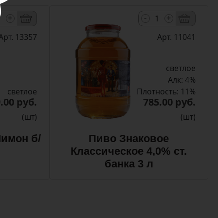
-
+
+
Арт. 13357
Арт. 11041
светлое
Алк: 4%
светлое
Плотность: 11%
.00 руб.
785.00 руб.
(шт)
(шт)
имон б/
Пиво Знаковое
Классическое 4,0% ст.
банка 3 л