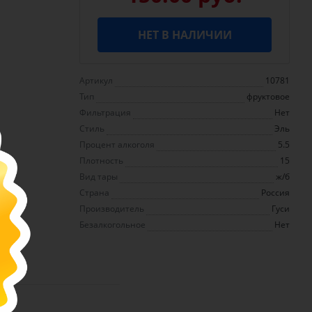
НЕТ В НАЛИЧИИ
Артикул
10781
Тип
фруктовое
Фильтрация
Нет
Стиль
Эль
Процент алкоголя
5.5
Плотность
15
Вид тары
ж/б
Страна
Россия
Производитель
Гуси
Безалкогольное
Нет