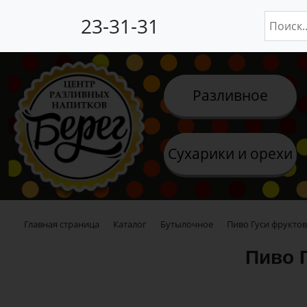
23-31-31
Разливное
Сухарики и орехи
Главная страница
Каталог
Бутылочное
Пиво Гуси фруктовы
Пиво Г