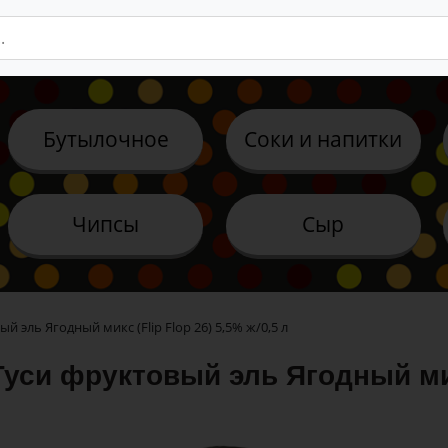
Бутылочное
Соки и напитки
Чипсы
Сыр
й эль Ягодный микс (Flip Flop 26) 5,5% ж/0,5 л
уси фруктовый эль Ягодный микс