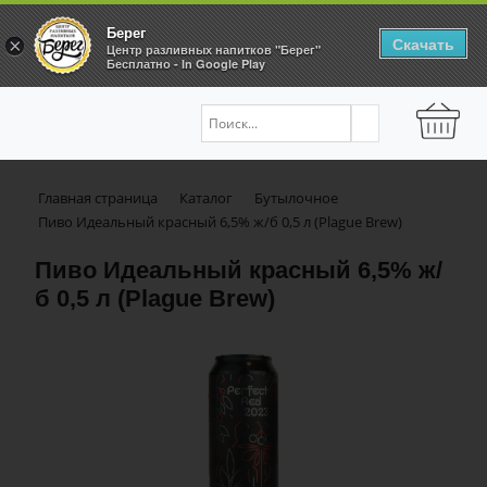
Берег
Скачать
×
Центр разливных напитков "Берег"
Бесплатно - In Google Play
Главная страница
Каталог
Бутылочное
Пиво Идеальный красный 6,5% ж/б 0,5 л (Plague Brew)
Пиво Идеальный красный 6,5% ж/
б 0,5 л (Plague Brew)