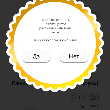
-
+
Добро пожаловать
на сайт Центра
Арт. 10990
разливных напитков
Берег
Вам уже исполнилось 18 лет?
темное
Алк: 5%
Плотность: 11.6%
Да
Нет
186.00 руб.
(шт)
Пиво Лидское Жигулевское
Ржаное 5,0% с/т 0,5 л (Беларусь)
-
+
Арт. 13357