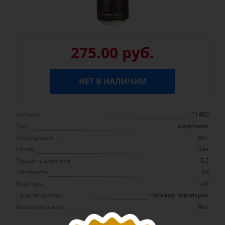
275.00 руб.
НЕТ В НАЛИЧИИ
Артикул
11480
Тип
фруктовое
Фильтрация
Нет
Стиль
Эль
Процент алкоголя
6.5
Плотность
18
Вид тары
ж/б
Производитель
Невская пивоварня
Безалкогольное
Нет