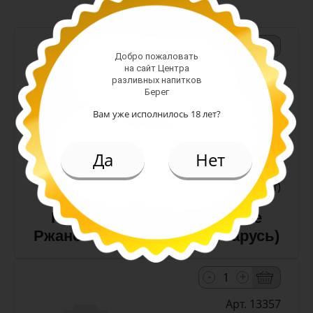
-
+
Добро пожаловать
на сайт Центра
Арт. 10990
разливных напитков
Берег
Вам уже исполнилось 18 лет?
темное
Алк: 5%
Плотность: 11.6%
Да
Нет
186.00 руб.
(шт)
Пиво Лидское Жигулевское
Ржаное 5,0% с/т 0,5 л (Беларусь)
-
+
Арт. 13357