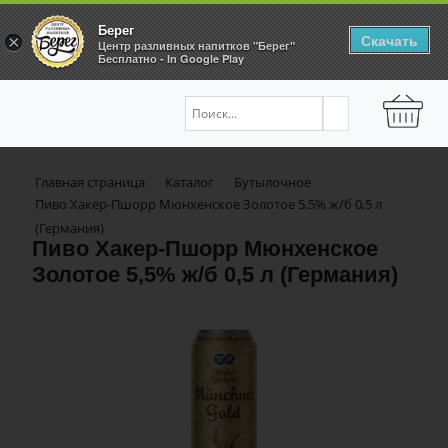
Берег
Скачать
×
Центр разливных напитков "Берег"
Бесплатно - In Google Play
Главная страница
Каталог
Бутылочное
Пиво Хакер-Пшорр Мюнхенское Золотое 5,5% ж/б 0,5 л
(Германия)
Пиво Хакер-Пшорр Мюнхенское
Золотое 5,5% ж/б 0,5 л (Германия)