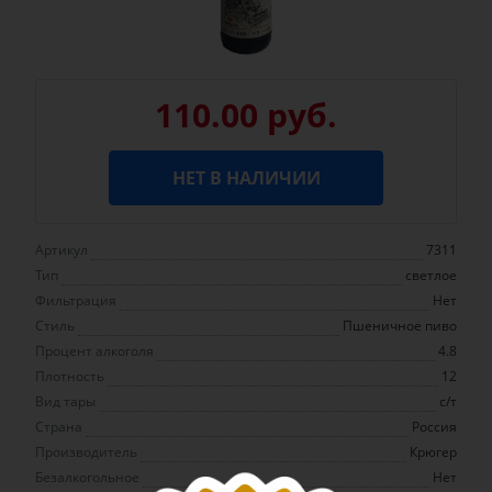
110.00 руб.
НЕТ В НАЛИЧИИ
Артикул
7311
Тип
светлое
Фильтрация
Нет
Стиль
Пшеничное пиво
Процент алкоголя
4.8
Плотность
12
Вид тары
с/т
Страна
Россия
Производитель
Крюгер
Безалкогольное
Нет