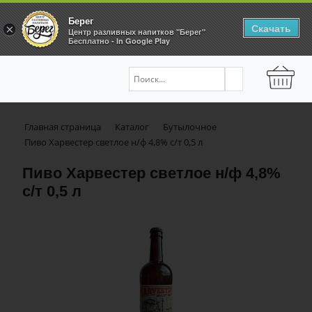
Берег
Скачать
×
Центр разливных напитков "Берег"
Бесплатно - In Google Play
Главная страница
Каталог
Бутылочное
Пиво Харвестер светлое н/ф 4,8% с/т 0,5 л
Пиво Харвестер светлое н/ф 4,8%
с/т 0,5 л