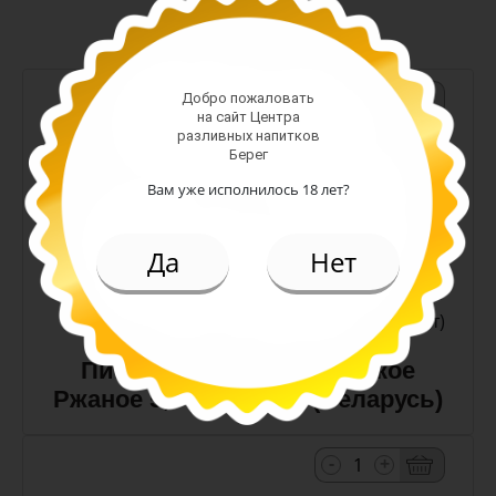
-
+
Добро пожаловать
на сайт Центра
разливных напитков
Арт. 10990
Берег
Вам уже исполнилось 18 лет?
темное
Алк: 5%
Да
Нет
Плотность: 11.6%
186.00 руб.
(шт)
Пиво Лидское Жигулевское
Ржаное 5,0% с/т 0,5 л (Беларусь)
-
+