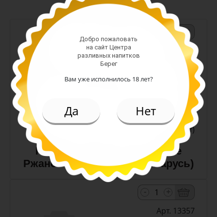
-
+
Добро пожаловать
на сайт Центра
Арт. 10990
разливных напитков
Берег
Вам уже исполнилось 18 лет?
темное
Алк: 5%
Плотность: 11.6%
Да
Нет
186.00 руб.
(шт)
Пиво Лидское Жигулевское
Ржаное 5,0% с/т 0,5 л (Беларусь)
-
+
Арт. 13357