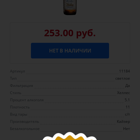
253.00 руб.
НЕТ В НАЛИЧИИ
Артикул
11184
Тип
светлое
Фильтрация
Да
Стиль
Хеллес
Процент алкоголя
5.1
Плотность
11
Вид тары
с/т
Производитель
Кайзер
Безалкогольное
Нет