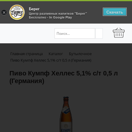
Берег
Скачать
×
Центр разливных напитков "Берег"
Бесплатно - In Google Play
Главная страница
Каталог
Бутылочное
Пиво Кумпф Хеллес 5,1% с/т 0,5 л (Германия)
Пиво Кумпф Хеллес 5,1% с/т 0,5 л
(Германия)