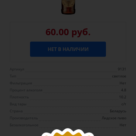
60.00 руб.
НЕТ В НАЛИЧИИ
Артикул
9131
Тип
светлое
Фильтрация
Нет
Процент алкоголя
4.8
Плотность
10.2
Вид тары
с/т
Страна
Беларусь
Производитель
Лидское пиво
Безалкогольное
Нет