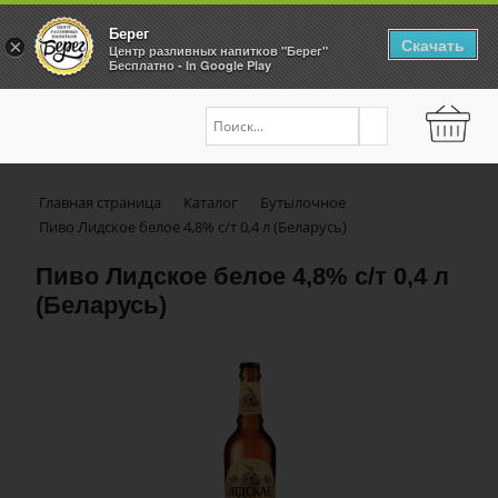
Берег
Скачать
×
Центр разливных напитков "Берег"
Бесплатно - In Google Play
Главная страница
Каталог
Бутылочное
Пиво Лидское белое 4,8% с/т 0,4 л (Беларусь)
Пиво Лидское белое 4,8% с/т 0,4 л
(Беларусь)