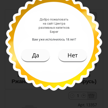
-
+
Добро пожаловать
на сайт Центра
Арт. 10990
разливных напитков
Берег
Вам уже исполнилось 18 лет?
темное
Алк: 5%
Плотность: 11.6%
Да
Нет
186.00 руб.
(шт)
Пиво Лидское Жигулевское
Ржаное 5,0% с/т 0,5 л (Беларусь)
-
+
Арт. 13357