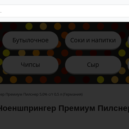
Бутылочное
Соки и напитки
Чипсы
Сыр
 Премиум Пилснер 5,0% с/т 0,5 л (Германия)
Ноеншпрингер Премиум Пилснер 5