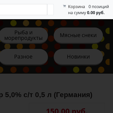
Корзина
0 позиций
на сумму
0.00 руб.
Рыба и
Мясные снеки
морепродукты
Разное
Новинки
,0% с/т 0,5 л (Германия)
150.00 руб.