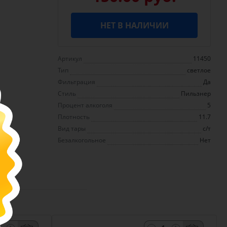
НЕТ В НАЛИЧИИ
Артикул
11450
Тип
светлое
Фильтрация
Да
Стиль
Пильзнер
Процент алкоголя
5
Плотность
11.7
Вид тары
с/т
Безалкогольное
Нет