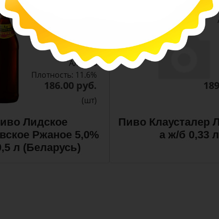
-
-
+
Арт. 10990
темное
Алк: 5%
Плотность: 11.6%
186.00 руб.
189
(шт)
иво Лидское
Пиво Клаусталер Л
вское Ржаное 5,0%
а ж/б 0,33 л
0,5 л (Беларусь)