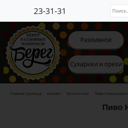
23-31-31
Разливное
Сухарики и орехи
Главная страница
Каталог
Бутылочное
Пиво Ноеншпрингер
Пиво 