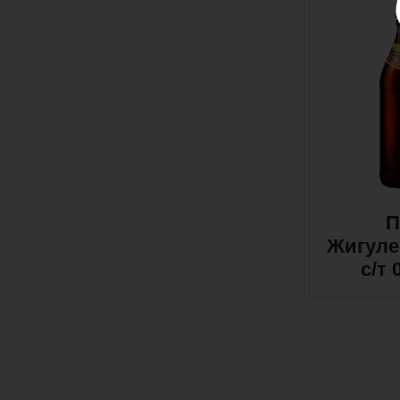
П
Жигуле
с/т 