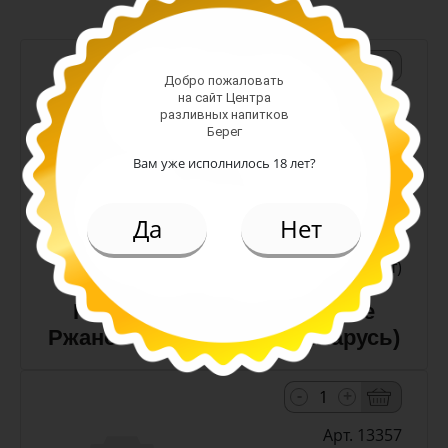
-
+
Добро пожаловать
на сайт Центра
Арт. 10990
разливных напитков
Берег
Вам уже исполнилось 18 лет?
темное
Алк: 5%
Плотность: 11.6%
Да
Нет
186.00 руб.
(шт)
Пиво Лидское Жигулевское
Ржаное 5,0% с/т 0,5 л (Беларусь)
-
+
Арт. 13357