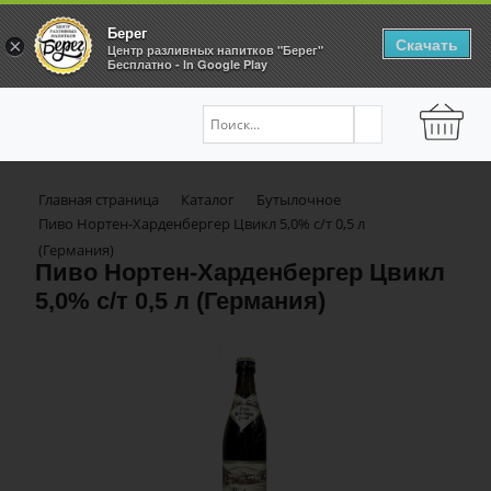
Берег
Скачать
×
Центр разливных напитков "Берег"
Бесплатно - In Google Play
Главная страница
Каталог
Бутылочное
Пиво Нортен-Харденбергер Цвикл 5,0% с/т 0,5 л
(Германия)
Пиво Нортен-Харденбергер Цвикл
5,0% с/т 0,5 л (Германия)