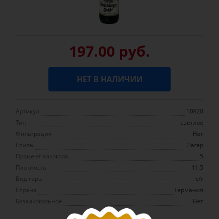
197.00 руб.
НЕТ В НАЛИЧИИ
Артикул
10920
Тип
светлое
Фильтрация
Нет
Стиль
Лагер
Процент алкоголя
5
Плотность
11.5
Вид тары
с/т
Страна
Германия
Безалкогольное
Нет