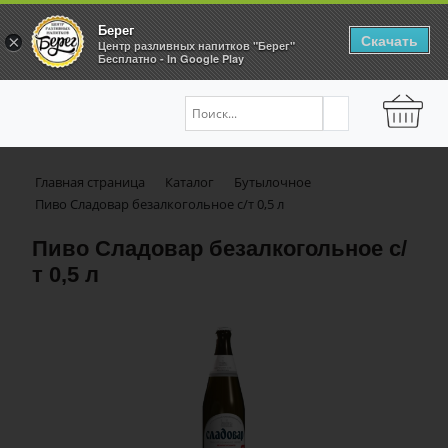
Берег
Скачать
×
Центр разливных напитков "Берег"
Бесплатно - In Google Play
Главная страница
Каталог
Бутылочное
Пиво Сладовар безалкогольное с/т 0,5 л
Пиво Сладовар безалкогольное с/
т 0,5 л