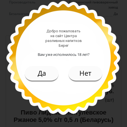
Производитель
Борихинский пивоваренный
завод
Безалкогольное
Да
Добро пожаловать
на сайт Центра
разливных напитков
-
+
Берег
Арт. 10990
Вам уже исполнилось 18 лет?
темное
Да
Нет
Алк: 5%
Плотность: 11.6%
186.00 руб.
(шт)
Пиво Лидское Жигулевское
Ржаное 5,0% с/т 0,5 л (Беларусь)