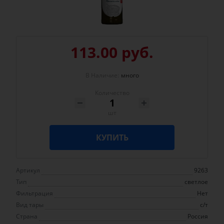
113.00 руб.
В Наличие:
много
Количество
шт
КУПИТЬ
Артикул
9263
Тип
светлое
Фильтрация
Нет
Вид тары
с/т
Страна
Россия