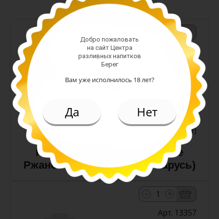
-
+
Добро пожаловать
на сайт Центра
Арт. 10990
разливных напитков
Берег
Вам уже исполнилось 18 лет?
темное
Алк: 5%
Плотность: 11.6%
Да
Нет
186.00 руб.
(шт)
Пиво Лидское Жигулевское
Ржаное 5,0% с/т 0,5 л (Беларусь)
-
+
Арт. 13357