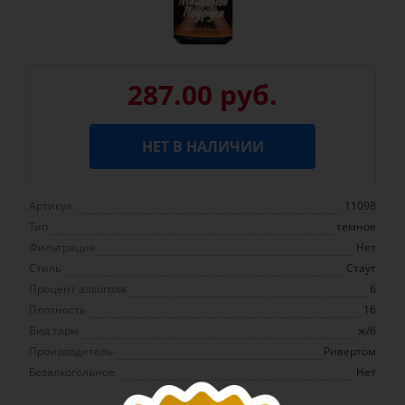
287.00 руб.
НЕТ В НАЛИЧИИ
Артикул
11098
Тип
темное
Фильтрация
Нет
Стиль
Стаут
Процент алкоголя
6
Плотность
16
Вид тары
ж/б
Производитель
Ривертом
Безалкогольное
Нет