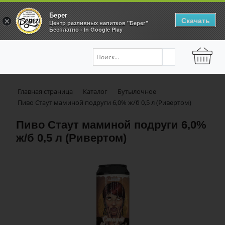
Берег
Скачать
×
Центр разливных напитков "Берег"
Бесплатно - In Google Play
Главная страница
Каталог
Бутылочное
Пиво Стаут маминой подруги 6,0% ж/б 0,5 л (Ривертом)
Пиво Стаут маминой подруги 6,0%
ж/б 0,5 л (Ривертом)