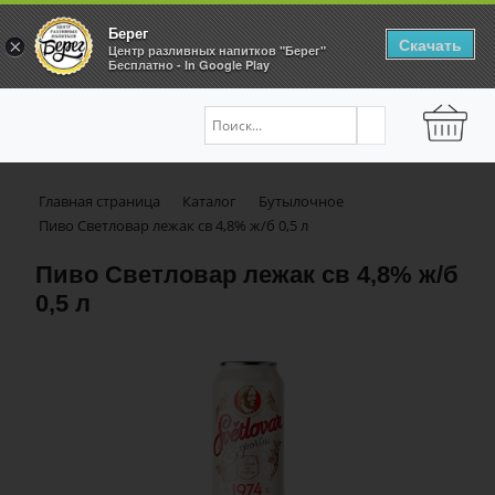
Берег
Скачать
×
Центр разливных напитков "Берег"
Бесплатно - In Google Play
Главная страница
Каталог
Бутылочное
Пиво Светловар лежак св 4,8% ж/б 0,5 л
Пиво Светловар лежак св 4,8% ж/б
0,5 л