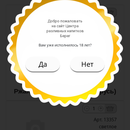
-
+
Добро пожаловать
Арт. 10990
на сайт Центра
разливных напитков
Берег
темное
Вам уже исполнилось 18 лет?
Алк: 5%
Плотность: 11.6%
186.00 руб.
Да
Нет
(шт)
Пиво Лидское Жигулевское
Ржаное 5,0% с/т 0,5 л (Беларусь)
-
+
Арт. 13357
светлое