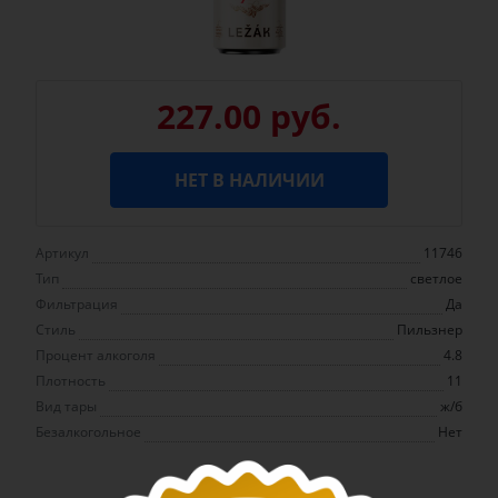
227.00 руб.
НЕТ В НАЛИЧИИ
Артикул
11746
Тип
светлое
Фильтрация
Да
Стиль
Пильзнер
Процент алкоголя
4.8
Плотность
11
Вид тары
ж/б
Безалкогольное
Нет