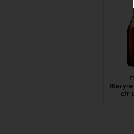
П
Жигуле
с/т 