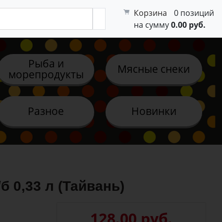
Корзина
0 позиций
на сумму
0.00 руб.
Рыба и
Мясные снеки
морепродукты
Разное
Новинки
 0,33 л (Тайвань)
128.00 руб.