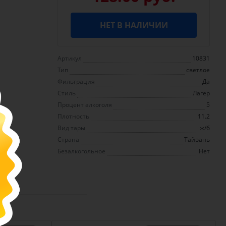
НЕТ В НАЛИЧИИ
Артикул
10831
Тип
светлое
Фильтрация
Да
Стиль
Лагер
Процент алкоголя
5
Плотность
11.2
Вид тары
ж/б
Страна
Тайвань
Безалкогольное
Нет