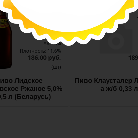
-
-
+
Арт. 10990
темное
Алк: 5%
Плотность: 11.6%
186.00 руб.
189
(шт)
иво Лидское
Пиво Клаусталер Л
вское Ржаное 5,0%
а ж/б 0,33 л
0,5 л (Беларусь)