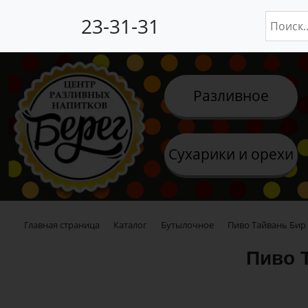
23-31-31
Разливное
Сухарики и орехи
Главная страница
Каталог
Бутылочное
Пиво Тайвань Бир 
Пиво Т