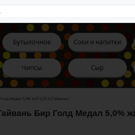
Бутылочное
Соки и напитки
Чипсы
Сыр
Голд Медал 5,0% ж/б 0,33 л (Тайвань)
айвань Бир Голд Медал 5,0% ж/б