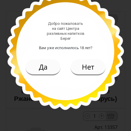
-
+
Добро пожаловать
на сайт Центра
Арт. 10990
разливных напитков
Берег
Вам уже исполнилось 18 лет?
темное
Алк: 5%
Плотность: 11.6%
Да
Нет
186.00 руб.
(шт)
Пиво Лидское Жигулевское
Ржаное 5,0% с/т 0,5 л (Беларусь)
-
+
Арт. 13357