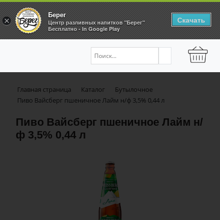
Берег
Скачать
×
Центр разливных напитков "Берег"
Бесплатно - In Google Play
Главная страница
Каталог
Бутылочное
Пиво Вайсберг пшеничное Лайм н/ф 3,5% 0,44 л
Пиво Вайсберг пшеничное Лайм н/
ф 3,5% 0,44 л