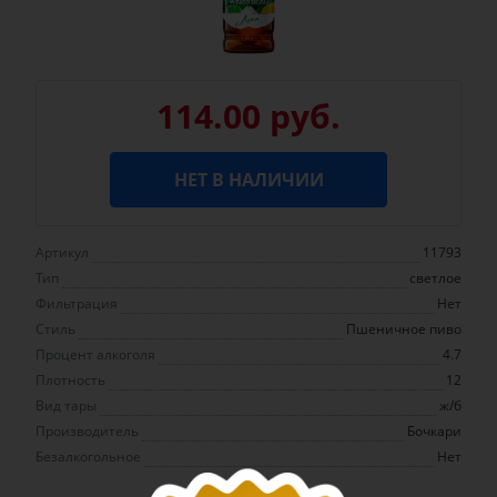
114.00 руб.
НЕТ В НАЛИЧИИ
Артикул
11793
Тип
светлое
Фильтрация
Нет
Стиль
Пшеничное пиво
Процент алкоголя
4.7
Плотность
12
Вид тары
ж/б
Производитель
Бочкари
Безалкогольное
Нет