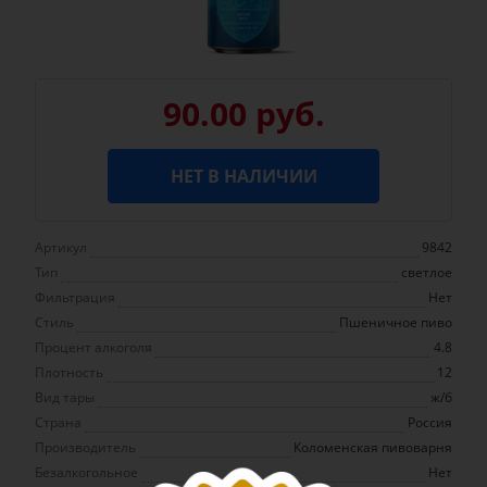
90.00 руб.
НЕТ В НАЛИЧИИ
Артикул
9842
Тип
светлое
Фильтрация
Нет
Стиль
Пшеничное пиво
Процент алкоголя
4.8
Плотность
12
Вид тары
ж/б
Страна
Россия
Производитель
Коломенская пивоварня
Безалкогольное
Нет