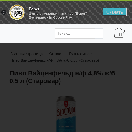
Берег
Скачать
×
Центр разливных напитков "Берег"
Бесплатно - In Google Play
Главная страница
Каталог
Бутылочное
Пиво Вайценфельд н/ф 4,8% ж/б 0,5 л (Старовар)
Пиво Вайценфельд н/ф 4,8% ж/б
0,5 л (Старовар)