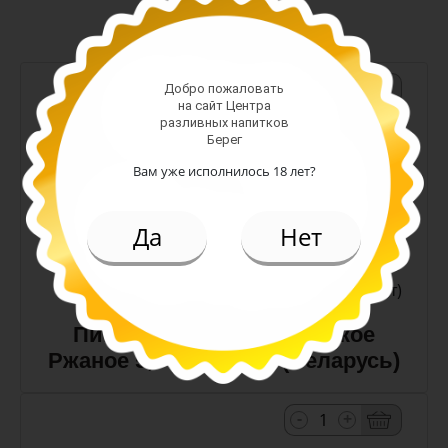
-
+
Добро пожаловать
на сайт Центра
разливных напитков
Арт. 10990
Берег
Вам уже исполнилось 18 лет?
темное
Алк: 5%
Да
Нет
Плотность: 11.6%
186.00 руб.
(шт)
Пиво Лидское Жигулевское
Ржаное 5,0% с/т 0,5 л (Беларусь)
-
+