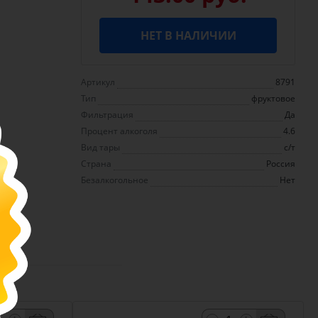
НЕТ В НАЛИЧИИ
Артикул
8791
Тип
фруктовое
Фильтрация
Да
Процент алкоголя
4.6
Вид тары
с/т
Страна
Россия
Безалкогольное
Нет