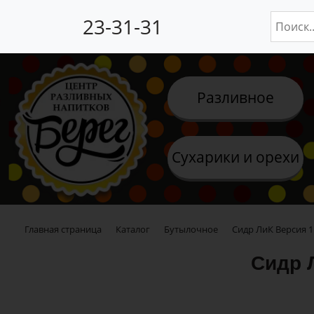
23-31-31
Разливное
Сухарики и орехи
Главная страница
Каталог
Бутылочное
Сидр ЛиК Версия 1
Сидр 