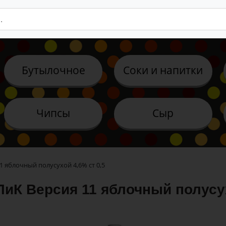
Бутылочное
Соки и напитки
Чипсы
Сыр
1 яблочный полусухой 4,6% ст 0,5
ЛиК Версия 11 яблочный полусух