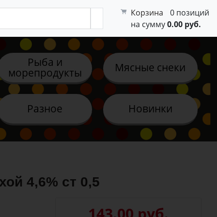
Корзина
0 позиций
на сумму
0.00 руб.
Рыба и
Мясные снеки
морепродукты
Разное
Новинки
ой 4,6% ст 0,5
143.00 руб.