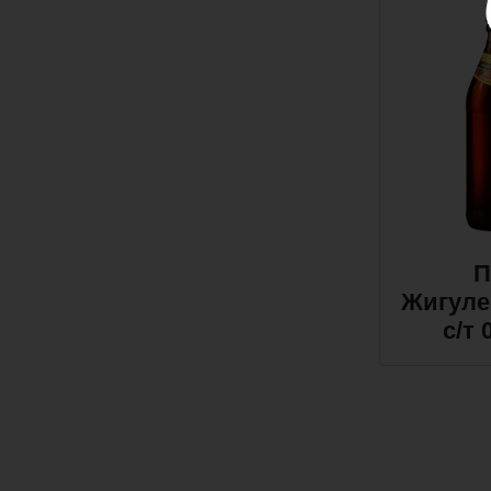
П
Жигуле
с/т 