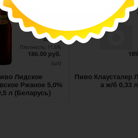
-
-
+
Арт. 10990
темное
Алк: 5%
Плотность: 11.6%
186.00 руб.
189
(шт)
иво Лидское
Пиво Клаусталер Л
вское Ржаное 5,0%
а ж/б 0,33 л
0,5 л (Беларусь)