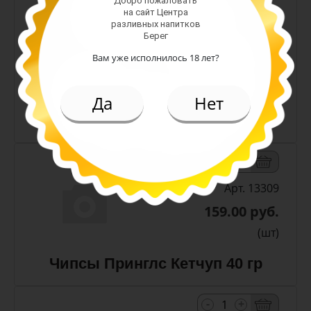
Добро пожаловать
на сайт Центра
разливных напитков
Берег
Вам уже исполнилось 18 лет?
119.00 руб.
(шт)
Да
Нет
Чипсы Лейс Краб 70 гр
-
+
Арт. 13309
159.00 руб.
(шт)
Чипсы Принглс Кетчуп 40 гр
-
+