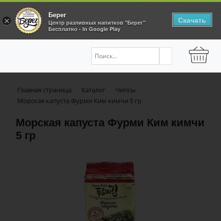
Берег
Скачать
×
Центр разливных напитков "Берег"
Бесплатно - In Google Play
Главная страница
Каталог
Чипсы
Морская капуста Фурми Ким кимчи 5 гр
Морская капуста Фурми Ким кимчи
5 гр