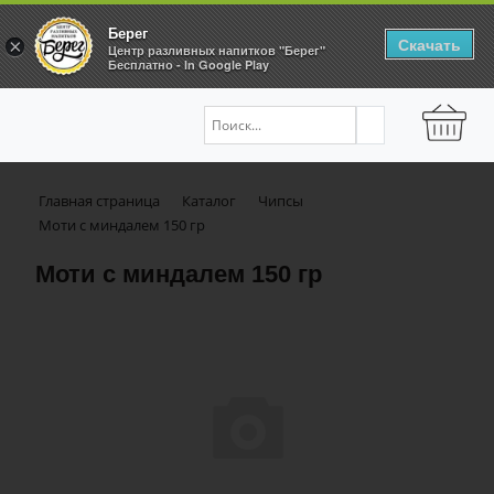
Берег
Скачать
×
Центр разливных напитков "Берег"
Бесплатно - In Google Play
Главная страница
Каталог
Чипсы
Моти с миндалем 150 гр
Моти с миндалем 150 гр