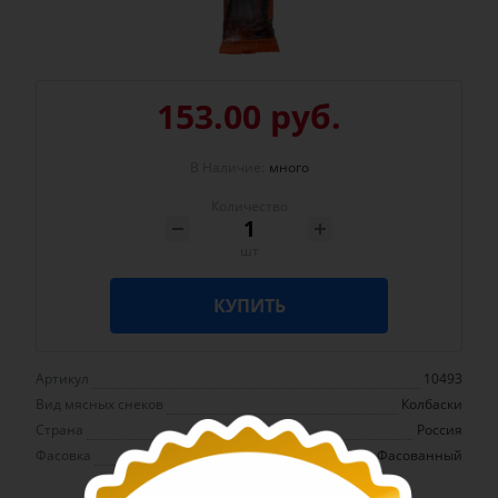
153.00 руб.
В Наличие:
много
Количество
шт
КУПИТЬ
Артикул
10493
Вид мясных снеков
Колбаски
Страна
Россия
Фасовка
Фасованный