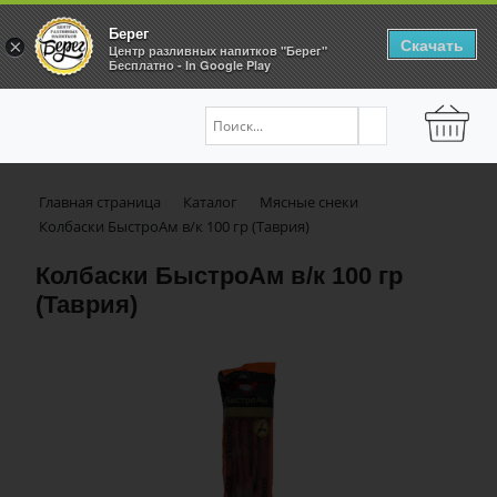
Берег
Скачать
×
Центр разливных напитков "Берег"
Бесплатно - In Google Play
Главная страница
Каталог
Мясные снеки
Колбаски БыстроАм в/к 100 гр (Таврия)
Колбаски БыстроАм в/к 100 гр
(Таврия)