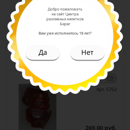
Добро пожаловать
на сайт Центра
-
+
разливных напитков
Берег
Арт. 13334
Вам уже исполнилось 18 лет?
218.00 руб.
(100 гр.)
Да
Нет
Курица Хой син с/в вес
-
+
Арт. 5762
269.00 руб.