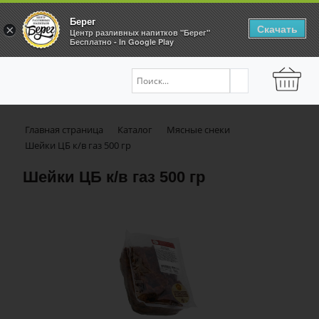
Берег
Скачать
×
Центр разливных напитков "Берег"
Бесплатно - In Google Play
Главная страница
Каталог
Мясные снеки
Шейки ЦБ к/в газ 500 гр
Шейки ЦБ к/в газ 500 гр