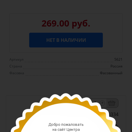
269.00 руб.
НЕТ В НАЛИЧИИ
Артикул
5621
Страна
Россия
Фасовка
Фасованный
-
+
Арт. 13334
218.00 руб.
Добро пожаловать
на сайт Центра