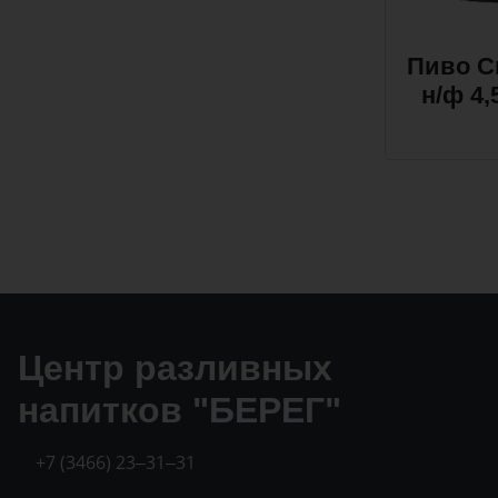
Пиво С
н/ф 4
Центр разливных
напитков "БЕРЕГ"
+7 (3466) 23‒31‒31