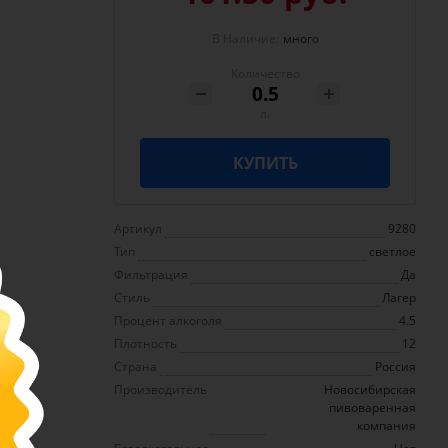
В Наличие:
много
Количество
л.
КУПИТЬ
Артикул
9280
Тип
светлое
Фильтрация
Да
Стиль
Лагер
Процент алкоголя
4.5
Плотность
12
Страна
Россия
Производитель
Новосибирская
пивоваренная
компания