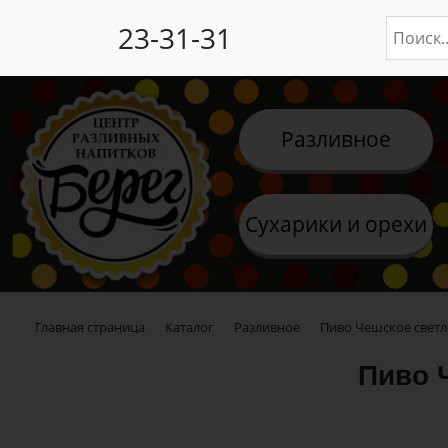
23-31-31
Разливное
Сухарики и орехи
Главная страница
Каталог
Разливное
Пиво Чешское светл
Пиво 