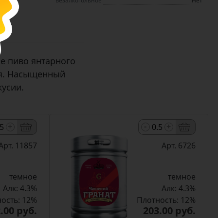
Безалкогольное
Нет
ое пиво янтарного
ля. Насыщенный
кусии.
-
+
+
Арт. 11857
Арт. 6726
темное
темное
Алк: 4.3%
Алк: 4.3%
ость: 12%
Плотность: 12%
.00 руб.
203.00 руб.