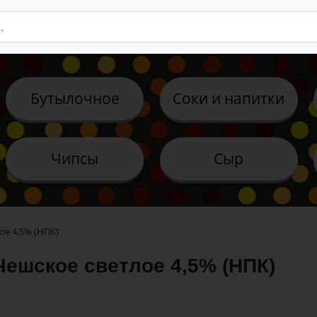
Бутылочное
Соки и напитки
Чипсы
Сыр
ое 4,5% (НПК)
Чешское светлое 4,5% (НПК)