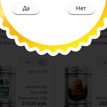
Да
Нет
ИЕ
 русским характером – без сильной горечи. Светл
гкая горечь и благородный аромат чешского хме
 вкус с минимальной хмелевой горечью в послев
-
-
+
Арт. 11373
светлое н/ф
Алк: 4.5%
Плотность: 12%
Плотн
219.00 руб.
202