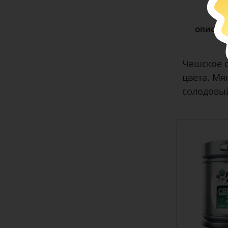
ОПИСАН
Чешское с
цвета. Мя
солодовый