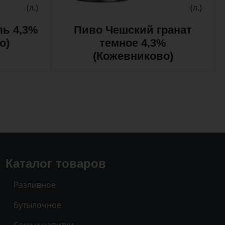
(л.)
(л.)
ль 4,3%
Пиво Чешский гранат
о)
темное 4,3%
(Кожевниково)
Каталог товаров
Разливное
Бутылочное