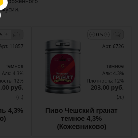
с сброженного
вкусии.
-
+
+
Арт. 11857
Арт. 6726
темное
темное
Алк: 4.3%
Алк: 4.3%
ость: 12%
Плотность: 12%
.00 руб.
203.00 руб.
(л.)
(л.)
ль 4,3%
Пиво Чешский гранат
о)
темное 4,3%
(Кожевниково)