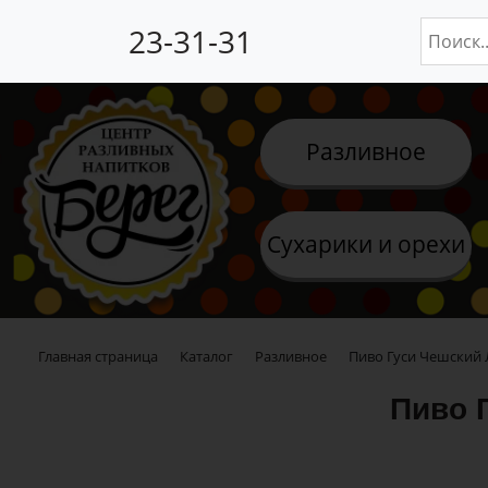
23-31-31
Разливное
Сухарики и орехи
Главная страница
Каталог
Разливное
Пиво Гуси Чешский 
Пиво 