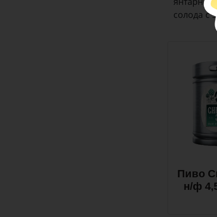
янтарного
солода с 
Пиво С
н/ф 4