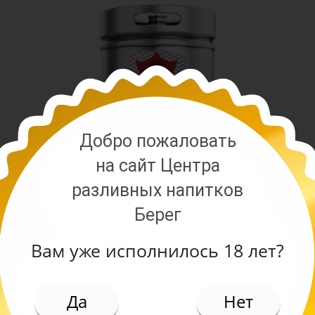
Добро пожаловать
на сайт Центра
разливных напитков
Берег
Вам уже исполнилось 18 лет?
ИЕ
 сорт в чешском стиле от пивоварни Гуси. Пиво 
Да
Нет