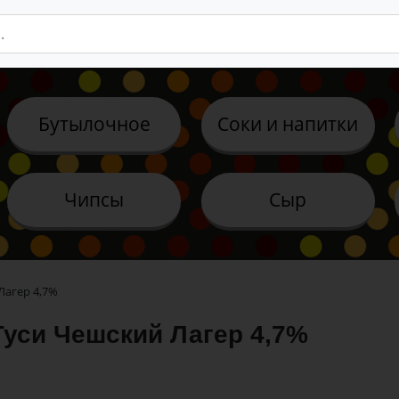
Бутылочное
Соки и напитки
Чипсы
Сыр
Лагер 4,7%
Гуси Чешский Лагер 4,7%