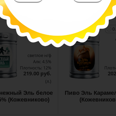
 цвета. Яркий хмелевой аромат. Гармоничный вку
заметно выраженной, но мягкой горчинкой в после
-
-
+
Арт. 11373
светлое н/ф
Алк: 4.5%
Плотность: 12%
Плотн
219.00 руб.
202
(л.)
нежный Эль белое
Пиво Эль Караме
,5% (Кожевниково)
(Кожевников