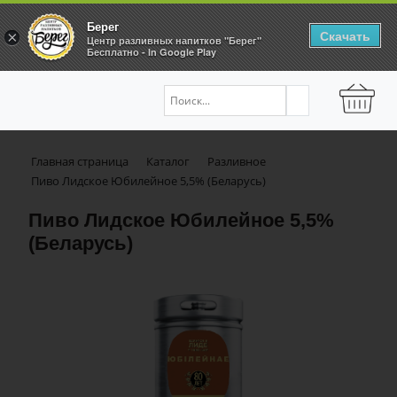
Берег
Скачать
×
Центр разливных напитков "Берег"
Бесплатно - In Google Play
Главная страница
Каталог
Разливное
Пиво Лидское Юбилейное 5,5% (Беларусь)
Пиво Лидское Юбилейное 5,5%
(Беларусь)