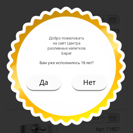
-
+
Арт. 11373
Добро пожаловать
на сайт Центра
разливных напитков
светлое н/ф
Берег
Алк: 4.5%
Вам уже исполнилось 18 лет?
Плотность: 12%
219.00 руб.
(л.)
Да
Нет
Пиво Снежный Эль белое н/ф
4,5% (Кожевниково)
-
+
Арт. 11857