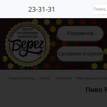
23-31-31
Разливное
Сухарики и орехи
Главная страница
Каталог
Разливное
Пиво Рудненское 4,0
Пиво 