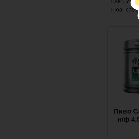
цвет. Уме
нюансами
Пиво С
н/ф 4