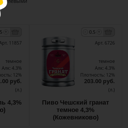
 хмелевыми
-
+
+
Арт. 11857
Арт. 6726
темное
темное
Алк: 4.3%
Алк: 4.3%
ость: 12%
Плотность: 12%
.00 руб.
203.00 руб.
(л.)
(л.)
ль 4,3%
Пиво Чешский гранат
о)
темное 4,3%
(Кожевниково)