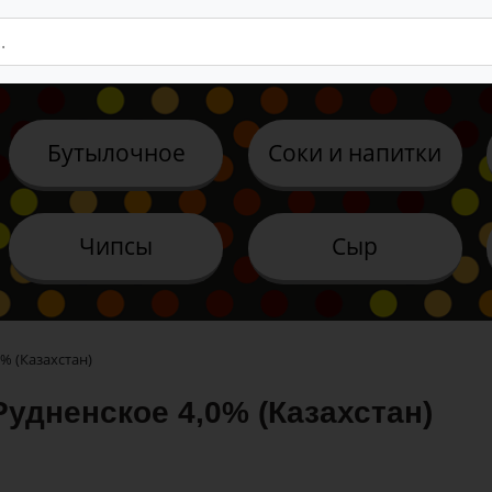
Бутылочное
Соки и напитки
Чипсы
Сыр
% (Казахстан)
Рудненское 4,0% (Казахстан)