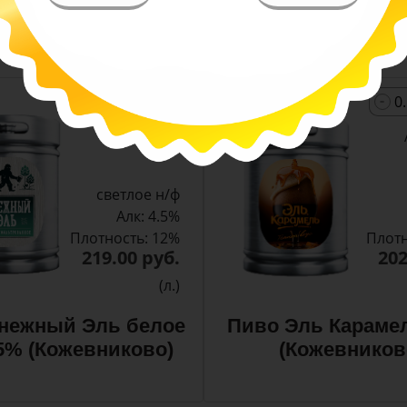
ренный солодовый вкус и яркий аромат с тонкими
.
-
-
+
Арт. 11373
светлое н/ф
Алк: 4.5%
Плотность: 12%
Плотн
219.00 руб.
202
(л.)
нежный Эль белое
Пиво Эль Караме
,5% (Кожевниково)
(Кожевников