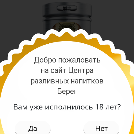
Добро пожаловать
на сайт Центра
разливных напитков
Берег
Вам уже исполнилось 18 лет?
ИЕ
иво из Казахстана от завода Арасан. Чистый игрис
Да
Нет