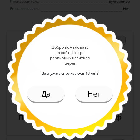
Производитель
Булгарпиво
Безалкогольное
Нет
-
+
Добро пожаловать
Арт. 11373
на сайт Центра
разливных напитков
Берег
светлое н/ф
Вам уже исполнилось 18 лет?
Алк: 4.5%
Плотность: 12%
Да
Нет
219.00 руб.
(л.)
Пиво Снежный Эль белое н/ф
4,5% (Кожевниково)