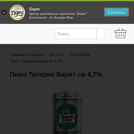
Берег
Скачать
×
Центр разливных напитков "Берег"
Бесплатно - In Google Play
Главная страница
Каталог
Разливное
Пиво Татарин Варит св 4,7%
Пиво Татарин Варит св 4,7%