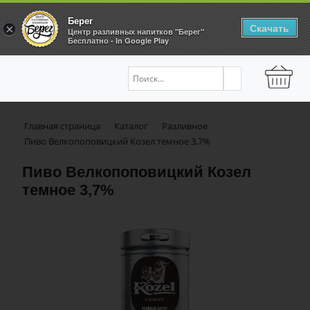
Берег
Скачать
×
Центр разливных напитков "Берег"
Бесплатно - In Google Play
Главная страница
Каталог
Разливное
Пиво Велкопоповицкий Козел темное 3,7%
Пиво Велкопоповицкий Козел
темное 3,7%