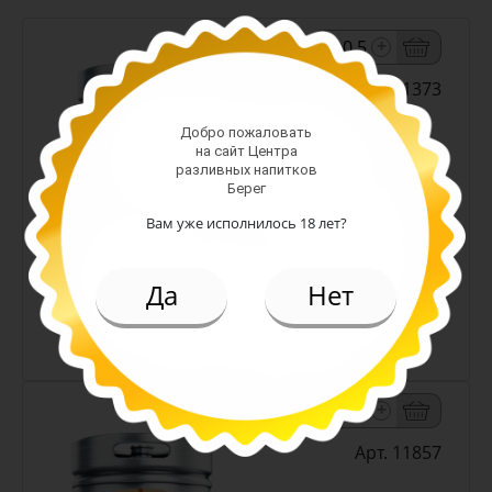
-
+
Арт. 11373
Добро пожаловать
на сайт Центра
светлое н/ф
разливных напитков
Алк: 4.5%
Берег
Плотность: 12%
Вам уже исполнилось 18 лет?
219.00 руб.
(л.)
Да
Нет
Пиво Снежный Эль белое н/ф
4,5% (Кожевниково)
-
+
Арт. 11857