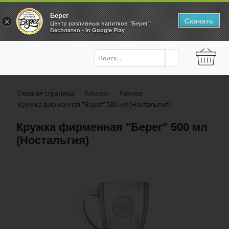
Берег
Скачать
×
Центр разливных напитков "Берег"
Бесплатно - In Google Play
Главная страница
Каталог
Разное
Кружка фирменная "Берег" 500 мл (Ностальгия)
Кружка фирменная "Берег" 500 мл
(Ностальгия)