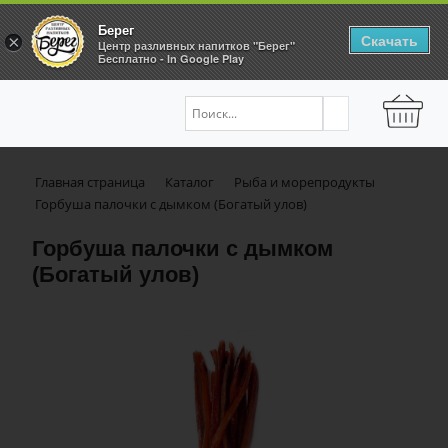
Берег
Скачать
×
Центр разливных напитков "Берег"
Бесплатно - In Google Play
Главная страница
Каталог
Рыба и морепродукты
Горбуша палочки с дымком (Богатый улов)
Горбуша палочки с дымком
(Богатый улов)