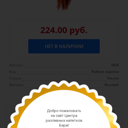
224.00 руб.
НЕТ В НАЛИЧИИ
Артикул
3808
Вид
Рыбная нарезка
Страна
Россия
Фасовка
Весовой
Добро пожаловать
-
+
на сайт Центра
разливных напитков
Арт. 13380
Берег