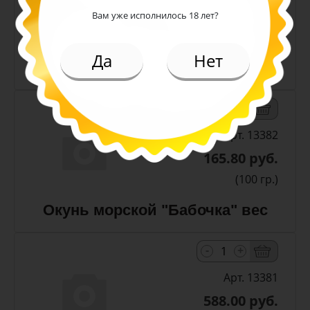
588.00 руб.
Вам уже исполнилось 18 лет?
(шт)
Да
Нет
Камбала стружка вес
-
+
Арт. 13382
165.80 руб.
(100 гр.)
Окунь морской "Бабочка" вес
-
+
Арт. 13381
588.00 руб.