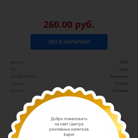
260.00 руб.
НЕТ В НАЛИЧИИ
Артикул
6260
Вид
Икра
Тип обработки
Вяленная
Страна
Россия
Фасовка
Весовой
Добро пожаловать
-
+
на сайт Центра
разливных напитков
Арт. 13380
Берег