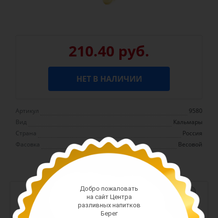
210.40 руб.
НЕТ В НАЛИЧИИ
Артикул
9580
Вид
Кальмары
Страна
Россия
Фасовка
Весовой
Добро пожаловать
-
+
на сайт Центра
разливных напитков
Арт. 13380
Берег