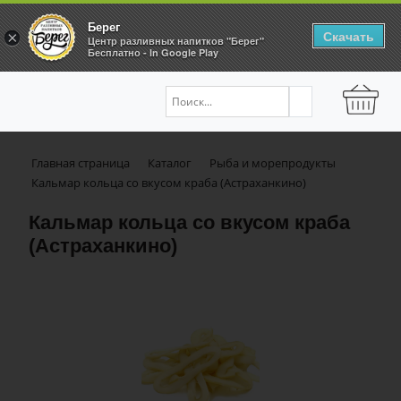
Берег
Скачать
×
Центр разливных напитков "Берег"
Бесплатно - In Google Play
Главная страница
Каталог
Рыба и морепродукты
Кальмар кольца со вкусом краба (Астраханкино)
Кальмар кольца со вкусом краба
(Астраханкино)