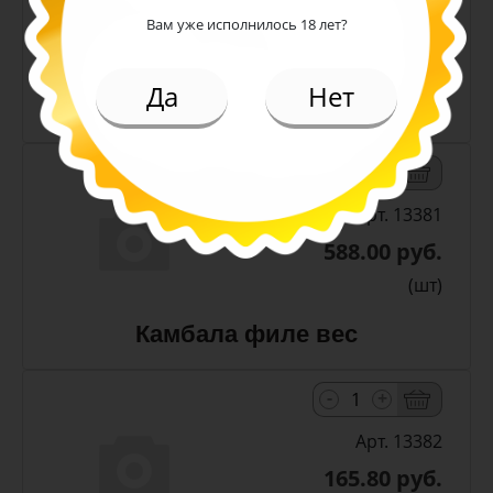
588.00 руб.
Вам уже исполнилось 18 лет?
(шт)
Да
Нет
Камбала стружка вес
-
+
Арт. 13381
588.00 руб.
(шт)
Камбала филе вес
-
+
Арт. 13382
165.80 руб.