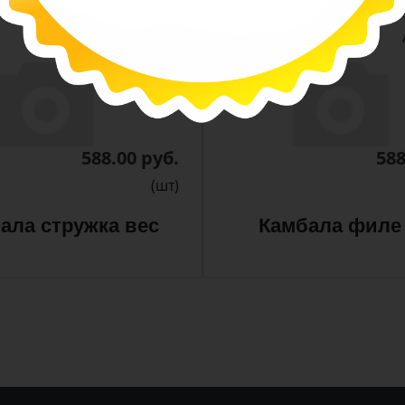
-
-
+
Арт. 13380
588.00 руб.
588
(шт)
ала стружка вес
Камбала филе