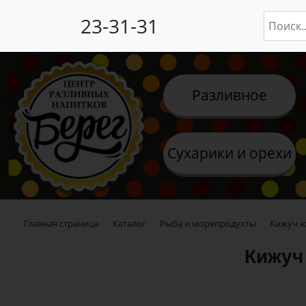
23-31-31
Разливное
Сухарики и орехи
Главная страница
Каталог
Рыба и морепродукты
Кижуч юк
Кижуч 