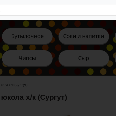
Бутылочное
Соки и напитки
Чипсы
Сыр
ола х/к (Сургут)
юкола х/к (Сургут)