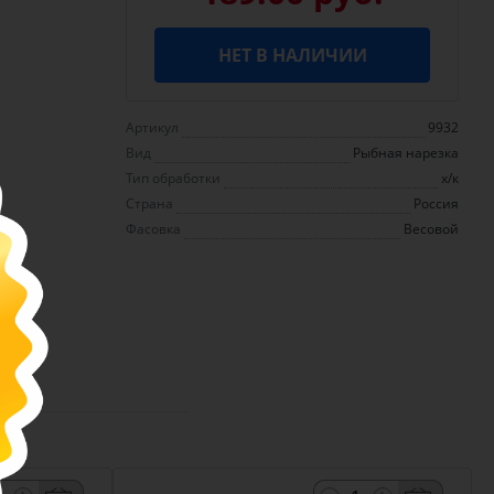
НЕТ В НАЛИЧИИ
Артикул
9932
Вид
Рыбная нарезка
Тип обработки
х/к
Страна
Россия
Фасовка
Весовой