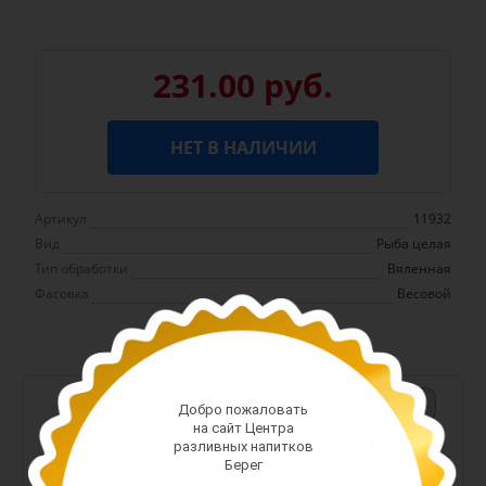
231.00 руб.
НЕТ В НАЛИЧИИ
Артикул
11932
Вид
Рыба целая
Тип обработки
Вяленная
Фасовка
Весовой
-
+
Добро пожаловать
на сайт Центра
Арт. 13380
разливных напитков
Берег
588.00 руб.