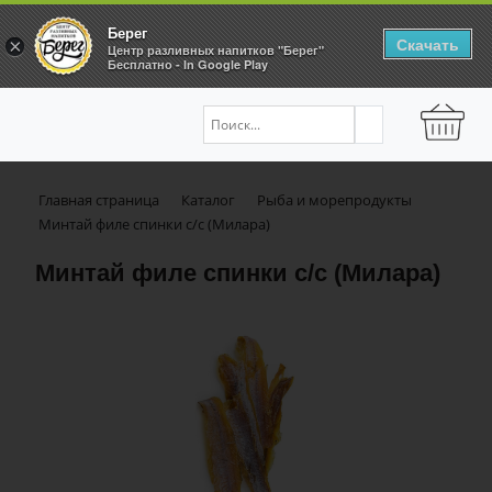
Берег
Скачать
×
Центр разливных напитков "Берег"
Бесплатно - In Google Play
Главная страница
Каталог
Рыба и морепродукты
Минтай филе спинки с/с (Милара)
Минтай филе спинки с/с (Милара)