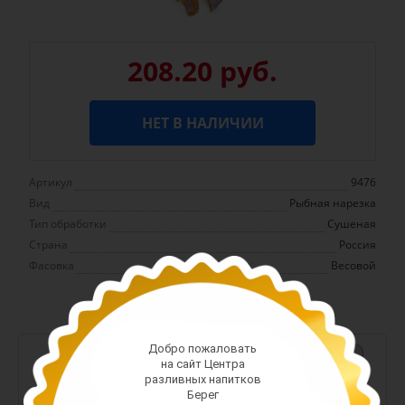
208.20 руб.
НЕТ В НАЛИЧИИ
Артикул
9476
Вид
Рыбная нарезка
Тип обработки
Сушеная
Страна
Россия
Фасовка
Весовой
Добро пожаловать
-
+
на сайт Центра
разливных напитков
Арт. 13380
Берег