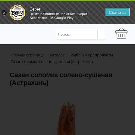
Берег
Скачать
×
Центр разливных напитков "Берег"
Бесплатно - In Google Play
Главная страница
Каталог
Рыба и морепродукты
Сазан соломка солено-сушеная (Астрахань)
Сазан соломка солено-сушеная
(Астрахань)