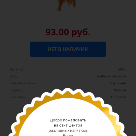
93.00 руб.
НЕТ В НАЛИЧИИ
Артикул
5932
Вид
Рыбная нарезка
Тип обработки
Сушеная
Страна
Россия
Фасовка
Весовой
Добро пожаловать
на сайт Центра
-
+
разливных напитков
Берег