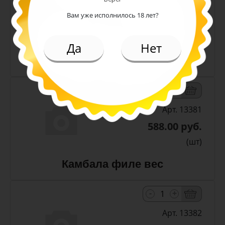
Арт. 13380
Вам уже исполнилось 18 лет?
588.00 руб.
(шт)
Да
Нет
Камбала стружка вес
-
+
Арт. 13381
588.00 руб.
(шт)
Камбала филе вес
-
+
Арт. 13382