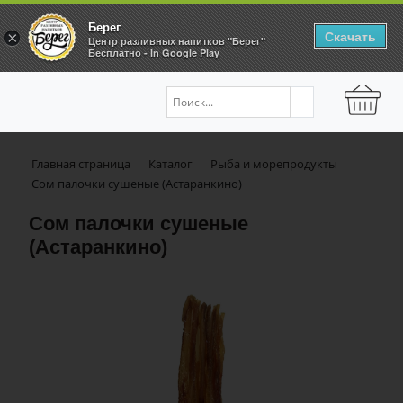
Берег
Скачать
×
Центр разливных напитков "Берег"
Бесплатно - In Google Play
Главная страница
Каталог
Рыба и морепродукты
Сом палочки сушеные (Астаранкино)
Сом палочки сушеные
(Астаранкино)