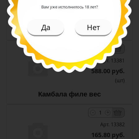
588.00 руб.
Вам уже исполнилось 18 лет?
(шт)
Да
Нет
Камбала стружка вес
-
+
Арт. 13381
588.00 руб.
(шт)
Камбала филе вес
-
+
Арт. 13382
165.80 руб.