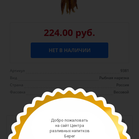
224.00 руб.
НЕТ В НАЛИЧИИ
Артикул
9381
Вид
Рыбная нарезка
Страна
Россия
Фасовка
Весовой
Добро пожаловать
-
+
на сайт Центра
разливных напитков
Арт. 13380
Берег