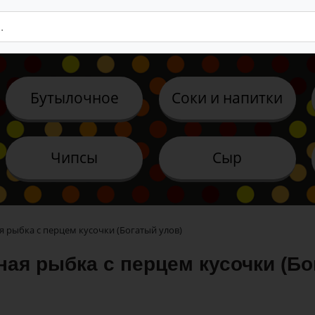
Бутылочное
Соки и напитки
Чипсы
Сыр
я рыбка с перцем кусочки (Богатый улов)
ная рыбка с перцем кусочки (Бо