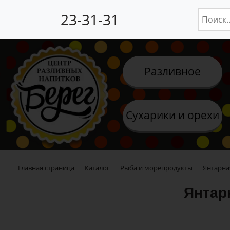
23-31-31
Разливное
Сухарики и орехи
Главная страница
Каталог
Рыба и морепродукты
Янтарна
Янтар