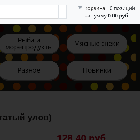
Корзина
0 позиций
на сумму
0.00 руб.
Рыба и
Мясные снеки
морепродукты
Разное
Новинки
гатый улов)
128.40 руб.