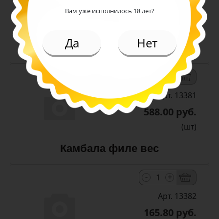
588.00 руб.
Вам уже исполнилось 18 лет?
(шт)
Да
Нет
Камбала стружка вес
-
+
Арт. 13381
588.00 руб.
(шт)
Камбала филе вес
-
+
Арт. 13382
165.80 руб.