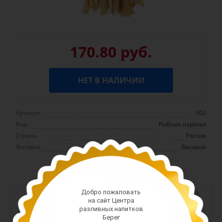
170.80 руб.
НЕТ В НАЛИЧИИ
Артикул
302
Вид
Рыбная нарезка
Страна
Россия
Фасовка
Весовой
Добро пожаловать
-
+
на сайт Центра
разливных напитков
Арт. 13380
Берег