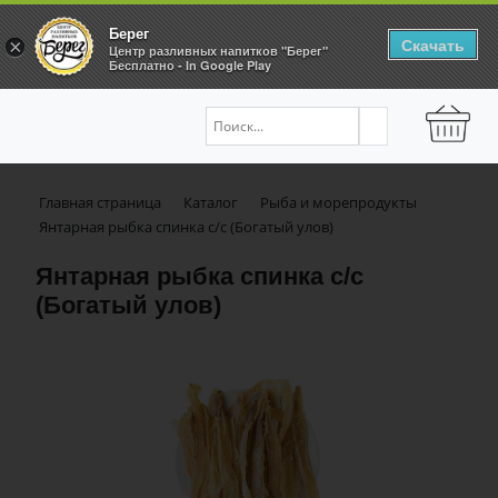
Берег
Скачать
×
Центр разливных напитков "Берег"
Бесплатно - In Google Play
Главная страница
Каталог
Рыба и морепродукты
Янтарная рыбка спинка с/с (Богатый улов)
Янтарная рыбка спинка с/с
(Богатый улов)