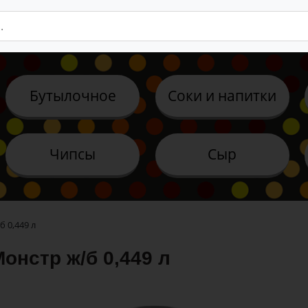
Бутылочное
Соки и напитки
Чипсы
Сыр
б 0,449 л
онстр ж/б 0,449 л