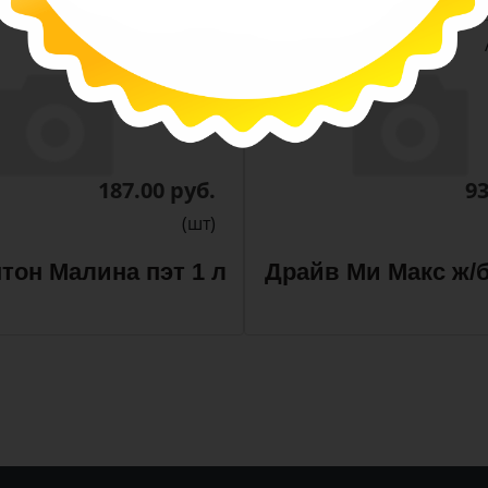
-
-
+
Арт. 13300
187.00 руб.
93
(шт)
тон Малина пэт 1 л
Драйв Ми Макс ж/б