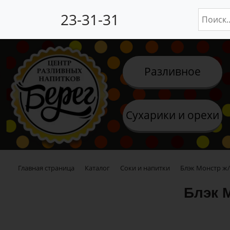
23-31-31
Разливное
Сухарики и орехи
Главная страница
Каталог
Соки и напитки
Блэк Монстр ж/
Блэк М