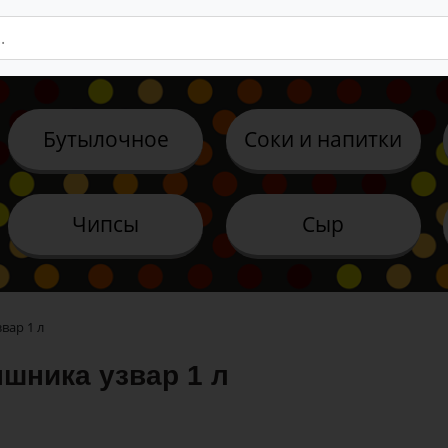
Бутылочное
Соки и напитки
Чипсы
Сыр
вар 1 л
шника узвар 1 л