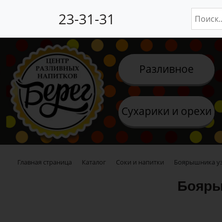
23-31-31
Разливное
Сухарики и орехи
Главная страница
Каталог
Соки и напитки
Боярышника уз
Бояры