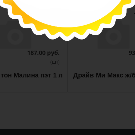
-
-
+
Арт. 13300
187.00 руб.
93
(шт)
тон Малина пэт 1 л
Драйв Ми Макс ж/б