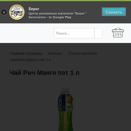
Берег
Скачать
×
Центр разливных напитков "Берег"
Бесплатно - In Google Play
Главная страница
Каталог
Соки и напитки
Чай Рич Манго пэт 1 л
Чай Рич Манго пэт 1 л