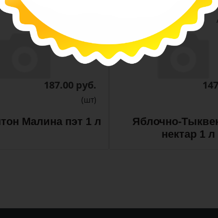
-
-
+
Арт. 13300
187.00 руб.
147
(шт)
тон Малина пэт 1 л
Яблочно-Тыкве
нектар 1 л