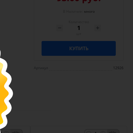
В Наличие:
много
Количество
шт
КУПИТЬ
Артикул
12926