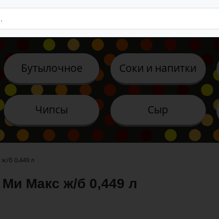
Бутылочное
Соки и напитки
Чипсы
Сыр
ж/б 0,449 л
Ми Макс ж/б 0,449 л