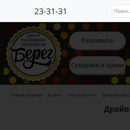
23-31-31
Разливное
Сухарики и орехи
Главная страница
Каталог
Соки и напитки
Драйв Ми Макс 
Драйв 