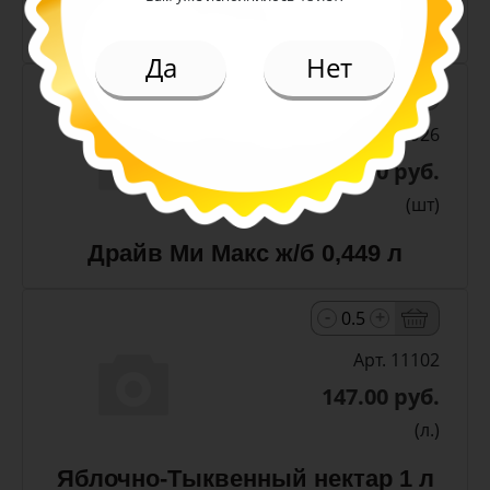
Чай Липтон Малина пэт 1 л
Да
Нет
-
+
Арт. 12926
93.00 руб.
(шт)
Драйв Ми Макс ж/б 0,449 л
-
+
Арт. 11102
147.00 руб.
(л.)
Яблочно-Тыквенный нектар 1 л