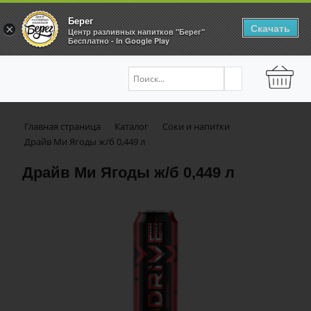
Берег
Скачать
×
Центр разливных напитков "Берег"
Бесплатно - In Google Play
Главная страница
Каталог
Соки и напитки
Драйв Ми Ягоды ж/б 0,449 л
Драйв Ми Ягоды ж/б 0,449 л