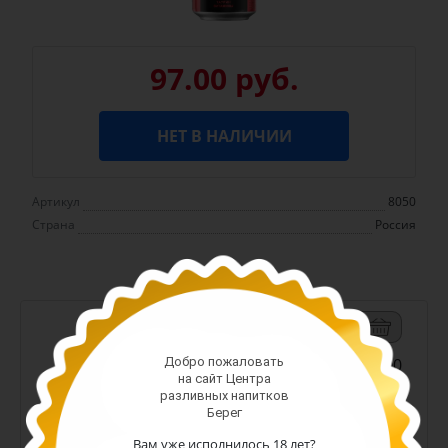
97.00 руб.
НЕТ В НАЛИЧИИ
Артикул
8050
Страна
Россия
-
+
Арт. 13300
Добро пожаловать
на сайт Центра
187.00 руб.
разливных напитков
Берег
(шт)
Вам уже исполнилось 18 лет?