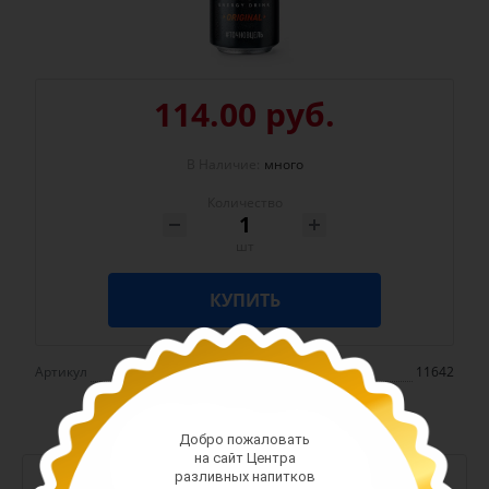
114.00 руб.
В Наличие:
много
Количество
шт
КУПИТЬ
Артикул
11642
Добро пожаловать
на сайт Центра
разливных напитков
-
+