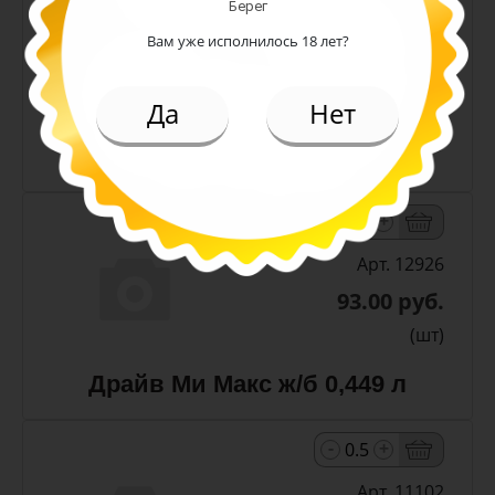
Берег
Арт. 13300
Вам уже исполнилось 18 лет?
187.00 руб.
(шт)
Да
Нет
Чай Липтон Малина пэт 1 л
-
+
Арт. 12926
93.00 руб.
(шт)
Драйв Ми Макс ж/б 0,449 л
-
+
Арт. 11102