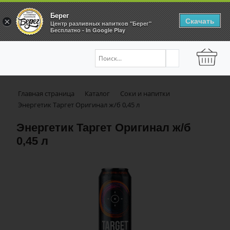
Берег
Скачать
×
Центр разливных напитков "Берег"
Бесплатно - In Google Play
Главная страница
Каталог
Соки и напитки
Энергетик Таргет Оригинал ж/б 0,45 л
Энергетик Таргет Оригинал ж/б
0,45 л