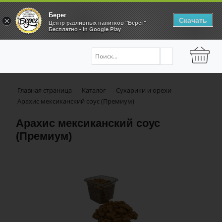
Берег
Скачать
×
Центр разливных напитков "Берег"
Бесплатно - In Google Play
Главная страница
Каталог
Сухарики и орехи
Арахис мексиканский соус (Премиум)
Арахис мексиканский соус
(Премиум)