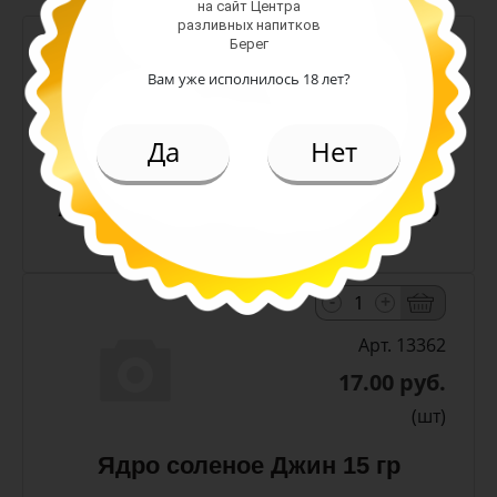
на сайт Центра
разливных напитков
-
+
Берег
Вам уже исполнилось 18 лет?
Арт. 13411
42.00 руб.
Да
Нет
(шт)
Арахис жареный соленый 50 гр
(RM)
-
+
Арт. 13362
17.00 руб.
(шт)
Ядро соленое Джин 15 гр