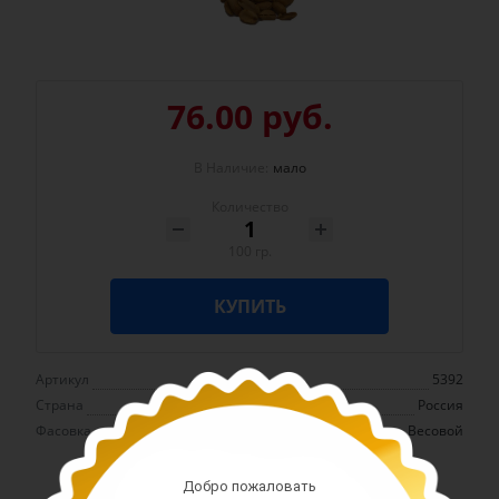
76.00 руб.
В Наличие:
мало
Количество
100 гр.
КУПИТЬ
Артикул
5392
Страна
Россия
Фасовка
Весовой
Добро пожаловать